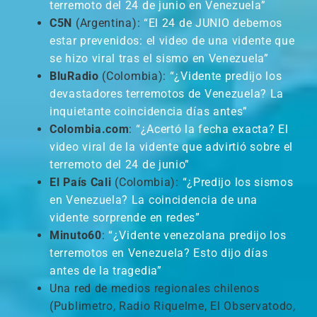
terremoto del 24 de junio en Venezuela”
C5N
(Argentina):
“El 24 de JUNIO debemos
estar prevenidos: el video de una vidente que
se hizo viral tras el sismo en Venezuela”
BluRadio
(Colombia):
“¿Vidente predijo los
devastadores terremotos de Venezuela? La
inquietante coincidencia días antes”
Colombia.com
:
“¿Acertó la fecha exacta? El
video viral de la vidente que advirtió sobre el
terremoto del 24 de junio”
El País Cali
(Colombia):
“¿Predijo los sismos
en Venezuela? La coincidencia de una
vidente sorprende en redes”
Minuto60
:
“¿Vidente venezolana predijo los
terremotos en Venezuela? Esto dijo días
antes de la tragedia”
Una red de medios regionales chilenos
(Publimetro, Radio Riquelme, El Observatodo,