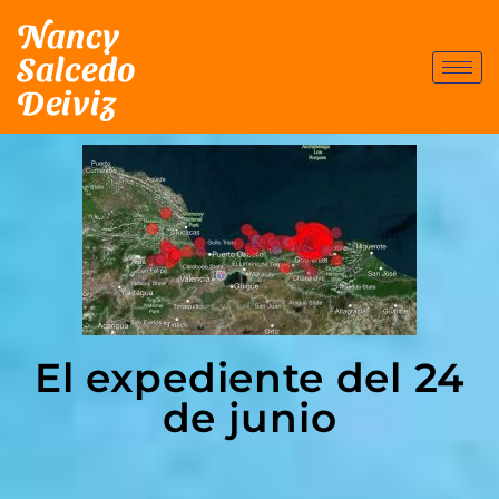
Nancy
Salcedo
Deiviz
El expediente del 24
de junio