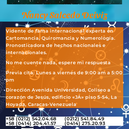
Nancy Salcedo Deiviz
Vidente de fama internacional experta en
Cartomancia, Quiromancia y Numerología.
Pronosticadora de hechos nacionales e
internacionales.
No me cuente nada, espere mi respuesta
Previa cita: Lunes a viernes de 9:00 am a 5:00
pm
Dirección Avenida Universidad, Coliseo a
corazón de Jesús, edificio «JA» piso 5-54, La
Hoyada, Caracas-Venezuela
+58 (0212) 542.04.68 (0212) 541.84.49
+58 (0414) 204.41.57 (0414) 275.20.93